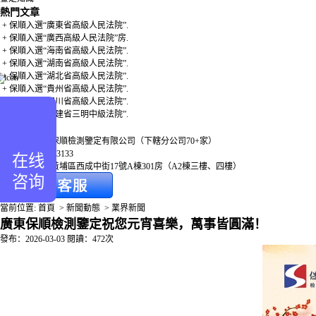
組
熱門文章
+ 保順入選“廣東省高級人民法院”.
+ 保順入選“廣西高級人民法院”房.
服
+ 保順入選“海南省高級人民法院”.
+ 保順入選“湖南省高級人民法院”.
企
+ 保順入選“湖北省高級人民法院”.
+ 保順入選“貴州省高級人民法院”.
員
+ 保順入選“四川省高級人民法院”.
+ 保順入選“福建省三明中級法院”.
聯系我們
人
總公司：廣東保順檢測鑒定有限公司（下轄分公司70+家）
熱線：400-850-3133
在线
地址：廣州市黃埔區西成中街17號A棟301房（A2棟三樓、四樓）
咨询
當前位置:
首頁
>
新聞動態
>
業界新聞
廣東保順檢測鑒定祝您元宵喜樂，萬事皆圓滿！
發布：2026-03-03 閱讀：472次