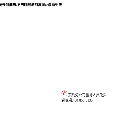
玩弄到潮喷-男男啪啪激烈高潮cc漫画免费
預約分公司當地人員免費
資費標準
聯系我們
看現場:
400-850-3133
資費標準
文件依據