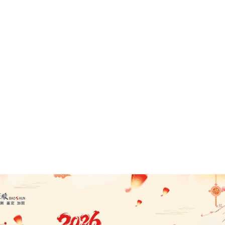
織框架
司法鑒定
華中地區
道路橋梁
務承諾
各分公司
華東地區
變形監測
業理念
華北地區
其它類別
工風采
西南地區
才招聘
西北地區
路橋工程
地基檢測