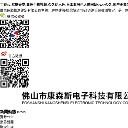
丁香av-丝袜天堂-亚洲手机视频-久久伊人色-日本亚洲色大成网站www久久-国产无
廣東保順檢測鑒定有限公司主營：房屋建筑/橋梁隧道/市政道路管網檢測鑒定，是一家
微信公眾號
官方微博
網站首頁
關
公
新聞動態
news
實時公告
發
業界新聞
鑒定知識