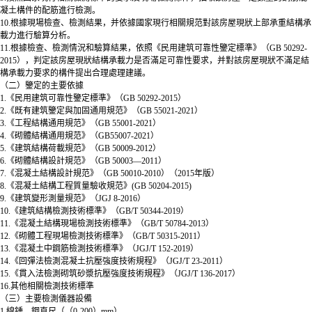
凝土構件的配筋進行檢測。
10.根據現場檢查、檢測結果，并依據國家現行相關規范對該房屋現狀上部承重結構承
載力進行驗算分析。
11.根據檢查、檢測情況和驗算結果，依照《民用建筑可靠性鑒定標準》（GB 50292-
2015），判定該房屋現狀結構承載力是否滿足可靠性要求，并對該房屋現狀不滿足結
構承載力要求的構件提出合理處理建議。
（二）鑒定的主要依據
1.《民用建筑可靠性鑒定標準》（GB 50292-2015）
2.《既有建筑鑒定與加固通用規范》（GB 55021-2021）
3.《工程結構通用規范》（GB 55001-2021）
4.《砌體結構通用規范》（GB55007-2021）
5.《建筑結構荷載規范》（GB 50009-2012）
6.《砌體結構設計規范》（GB 50003—2011）
7.《混凝土結構設計規范》（GB 50010-2010）（2015年版）
8.《混凝土結構工程質量驗收規范》(GB 50204-2015)
9.《建筑變形測量規范》（JGJ 8-2016）
10.《建筑結構檢測技術標準》（GB/T 50344-2019）
11.《混凝土結構現場檢測技術標準》（GB/T 50784-2013）
12.《砌體工程現場檢測技術標準》（GB/T 50315-2011）
13.《混凝土中鋼筋檢測技術標準》（JGJ/T 152-2019）
14.《回彈法檢測混凝土抗壓強度技術規程》（JGJ/T 23-2011）
15.《貫入法檢測砌筑砂漿抗壓強度技術規程》（JGJ/T 136-2017）
16.其他相關檢測技術標準
（三）主要檢測儀器設備
1.線錘、鋼直尺（（0-200）mm）