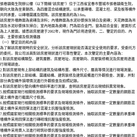
張巷鎮衛生院辦公樓（以下簡稱“該房屋”）位于江西省宜春市豐城市張巷鎮衛生院，
朝向大致為坐東朝西，為四層混合結構建筑，以承重磚墻、混凝土柱、梁及板等構件
共同承重，以磚墻圍護及間隔。該房屋層高約為3.6m。
該房屋外墻飾面為瓷磚及涂料；內墻飾面為水泥砂漿抹灰掃白及瓷磚；天花飾面為吊
頂及水泥砂漿抹灰掃白；室內地面為瓷磚；門為鋁合金門，窗為鋁合金窗；屋面形式
為上人屋面。據悉該房屋建于2002年，現作為門診用途使用，
二、鑒定的目的、內
容、主要依據及檢測儀器
（一）鑒定目的和內容
為了解該房屋現時的安全狀況，分析該房屋現狀能否滿足安全使用的要求，受委托方
的委托，我公司派員對該房屋現狀進行可靠性鑒定，本次鑒定的主要內容為：
1.對該房屋結構類型、建筑層數、房屋地址、房屋朝向、房屋裝修概況及房屋用途進
行現場調查。
2.對該房屋現有上部結構的建筑及結構布置、構件尺寸、層高等情況進行現場測量。
3.對該房屋的上部結構、圍護結構、建筑裝修及建筑設備進行外觀檢查、測量，并對
部分典型構件損壞情況進行外觀檢查及拍照記錄。
4.對該房屋部分豎向構件傾斜率進行測量，查明該房屋是否出現傾斜異常現象。
5.按照國家現行相關檢測標準的要求及現場檢測條件，抽取該房屋一定數量的鋼筋混
凝土構件進行截面尺寸檢測。
6.按照國家現行相關檢測標準的要求及現場檢測條件，抽取該房屋一定數量的鋼筋混
凝土構件采用回彈法進行混凝土抗壓強度檢測。
7.按照國家現行相關檢測標準的要求及現場檢測條件，抽取該房屋一定數量的承重磚
墻構件采用回彈法進行磚砌塊抗壓強度檢測。
8.按照國家現行相關檢測標準的要求及現場檢測條件，抽取該房屋一定數量的承重磚
墻構件采用貫入法進行砌筑砂漿抗壓強度檢測。
9.按照國家現行相關檢測標準的要求及現場檢測條件，抽取該房屋一定數量的鋼筋混