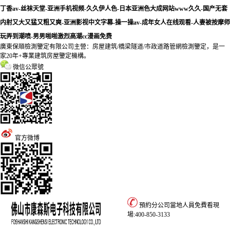
丁香av-丝袜天堂-亚洲手机视频-久久伊人色-日本亚洲色大成网站www久久-国产无套
内射又大又猛又粗又爽-亚洲影视中文字幕-操一操av-成年女人在线观看-人妻被按摩师
玩弄到潮喷-男男啪啪激烈高潮cc漫画免费
廣東保順檢測鑒定有限公司主營：房屋建筑/橋梁隧道/市政道路管網檢測鑒定，是一
家20年+專業建筑房屋鑒定機構。
微信公眾號
官方微博
預約分公司當地人員免費看現
場:
400-850-3133