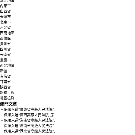
華北地區
內蒙古
山西省
天津市
北京市
河北省
西南地區
西藏區
貴州省
四川省
云南省
重慶市
西北地區
新疆
青海省
甘肅省
陜西省
路橋工程
地基檢測
熱門文章
+ 保順入選“廣東省高級人民法院”.
+ 保順入選“廣西高級人民法院”房.
+ 保順入選“海南省高級人民法院”.
+ 保順入選“湖南省高級人民法院”.
+ 保順入選“湖北省高級人民法院”.