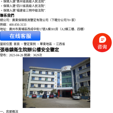
+ 保順入選“貴州省高級人民法院”.
+ 保順入選“四川省高級人民法院”.
+ 保順入選“福建省三明中級法院”.
聯系我們
總公司：廣東保順檢測鑒定有限公司（下轄分公司70+家）
熱線：400-850-3133
地址：廣州市黃埔區西成中街17號A棟301房（A2棟三樓、四樓）
當前位置:
首頁
>
鑒定案例
>
華東地區
>
江西省
張巷鎮衛生院辦公樓安全鑒定
發布：2023-04-26 閱讀：3629次
一、房屋概況