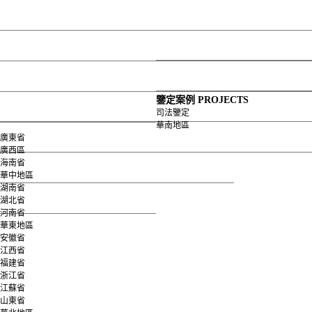
網站首頁
關于我們
公司介紹
發展歷程
服務項目
榮譽資質
組織框架
企業資質
服務承諾
企業榮譽
鑒定案例
鑒定設備
鑒定案例
PROJECTS
司法鑒定
華南地區
企業理念
司法鑒定
地基基礎
員工風采
各分公司
上部結構
資費標準
司法鑒定
華南地區
華中地區
資費標準
華東地區
文件依據
人才招聘
道路橋梁
變形監測
廣東省
廣西區
海南省
華北地區
西南地區
其它類別
華中地區
湖南省
西北地區
地基檢測
湖北省
河南省
華東地區
安徽省
江西省
福建省
浙江省
江蘇省
山東省