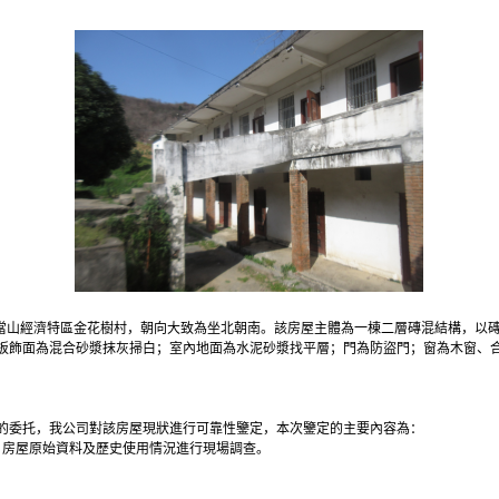
武當山經濟特區金花樹村，朝向大致為坐北朝南。該房屋主體為一棟二層磚混結構，以
板飾面為混合砂漿抹灰掃白；室內地面為水泥砂漿找平層；門為防盜門；窗為木窗、
的委托，我公司對該房屋現狀進行可靠性鑒定，本次鑒定的主要內容為：
、房屋原始資料及歷史使用情況進行現場調查。