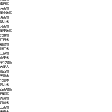
組
廣西區
海南省
華中地區
服
湖南省
湖北省
企
河南省
華東地區
安徽省
員
江西省
福建省
人
浙江省
江蘇省
山東省
華北地區
內蒙古
山西省
天津市
北京市
河北省
西南地區
西藏區
貴州省
四川省
云南省