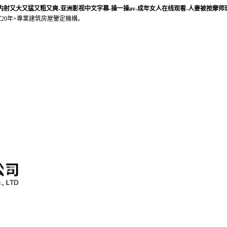
套内射又大又猛又粗又爽-亚洲影视中文字幕-操一操av-成年女人在线观看-人妻被按摩师
20年+專業建筑房屋鑒定機構。
于我們
服務項目
榮譽資質
鑒定案例
鑒定設備
司介紹
企業資質
司法鑒定
地基基礎
展歷程
企業榮譽
華南地區
上部結構