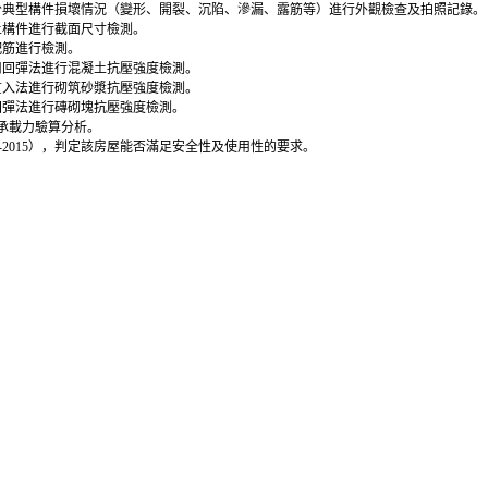
分典型構件損壞情況（變形、開裂、沉陷、滲漏、露筋等）進行外觀檢查及拍照記錄。
土構件進行截面尺寸檢測。
配筋進行檢測。
用回彈法進行混凝土抗壓強度檢測。
貫入法進行砌筑砂漿抗壓強度檢測。
回彈法進行磚砌塊抗壓強度檢測。
承載力驗算分析。
2-2015），判定該房屋能否滿足安全性及使用性的要求。