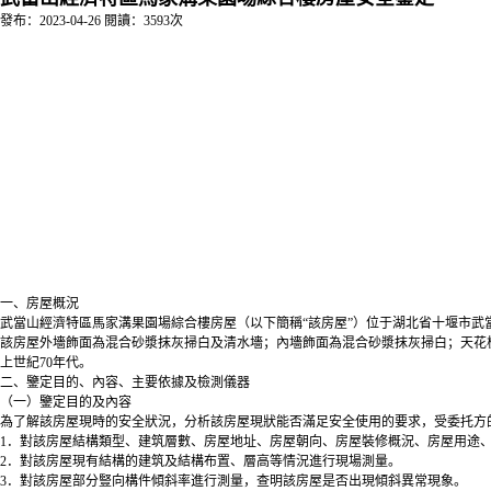
發布：2023-04-26 閱讀：3593次
一、房屋概況
武當山經濟特區馬家溝果園場綜合樓房屋（以下簡稱“該房屋”）位于湖北省十堰市
該房屋外墻飾面為混合砂漿抹灰掃白及清水墻；內墻飾面為混合砂漿抹灰掃白；天花
上世紀70年代。
二、鑒定目的、內容、主要依據及檢測儀器
（一）鑒定目的及內容
為了解該房屋現時的安全狀況，分析該房屋現狀能否滿足安全使用的要求，受委托方
1．對該房屋結構類型、建筑層數、房屋地址、房屋朝向、房屋裝修概況、房屋用途
2．對該房屋現有結構的建筑及結構布置、層高等情況進行現場測量。
3．對該房屋部分豎向構件傾斜率進行測量，查明該房屋是否出現傾斜異常現象。