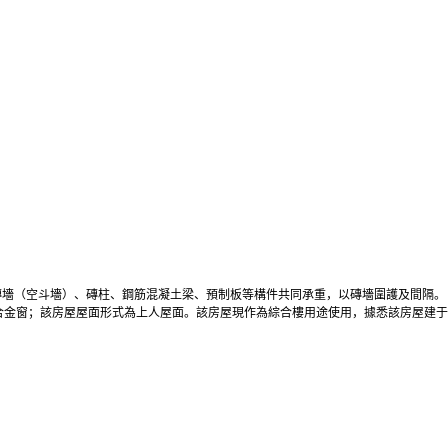
磚墻（空斗墻）、磚柱、鋼筋混凝土梁、預制板等構件共同承重，以磚墻圍護及間隔。
合金窗；該房屋屋面形式為上人屋面。該房屋現作為綜合樓用途使用，據悉該房屋建于