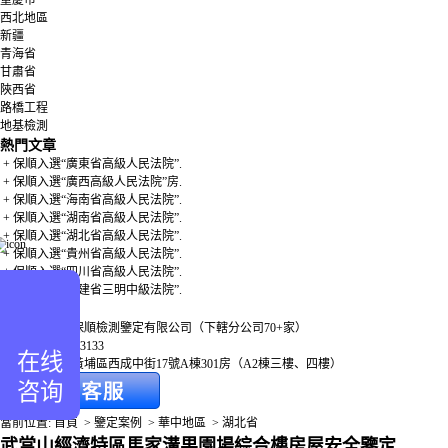
重慶市
西北地區
新疆
青海省
甘肅省
陜西省
路橋工程
地基檢測
熱門文章
+ 保順入選“廣東省高級人民法院”.
+ 保順入選“廣西高級人民法院”房.
+ 保順入選“海南省高級人民法院”.
+ 保順入選“湖南省高級人民法院”.
+ 保順入選“湖北省高級人民法院”.
+ 保順入選“貴州省高級人民法院”.
+ 保順入選“四川省高級人民法院”.
+ 保順入選“福建省三明中級法院”.
聯系我們
總公司：廣東保順檢測鑒定有限公司（下轄分公司70+家）
熱線：400-850-3133
在线
地址：廣州市黃埔區西成中街17號A棟301房（A2棟三樓、四樓）
咨询
當前位置:
首頁
>
鑒定案例
>
華中地區
>
湖北省
武當山經濟特區馬家溝果園場綜合樓房屋安全鑒定