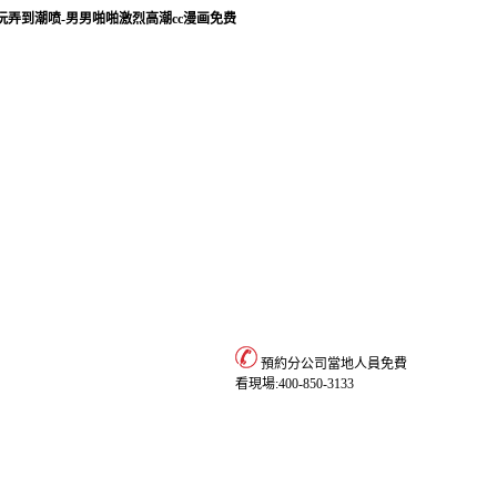
玩弄到潮喷-男男啪啪激烈高潮cc漫画免费
預約分公司當地人員免費
資費標準
聯系我們
看現場:
400-850-3133
資費標準
文件依據