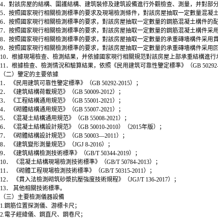
4．對該房屋的結構、圍護結構、建筑裝修及建筑設備進行外觀檢查、測量，并對部
5．按照國家現行相關檢測標準的要求及現場檢測條件，對該房屋抽取一定數量混凝
6．按照國家現行相關檢測標準的要求，對該房屋抽取一定數量的鋼筋混凝土構件的
7．按照國家現行相關檢測標準的要求，對該房屋抽取一定數量的鋼筋混凝土構件采
8．按照國家現行相關檢測標準的要求，對該房屋抽取一定數量的承重磚墻構件采用
9．按照國家現行相關檢測標準的要求，對該房屋抽取一定數量的承重磚墻構件采用
10．根據現場檢查、檢測結果，并依據國家現行相關規范對該房屋上部承重結構進行
11．根據檢查、檢測情況和驗算結果，依照《民用建筑可靠性鑒定標準》（GB 5029
（二）鑒定的主要依據
1． 《民用建筑可靠性鑒定標準》（GB 50292-2015）；
2． 《建筑結構荷載規范》（GB 50009-2012）；
3． 《工程結構通用規范》（GB 55001-2021）；
4． 《砌體結構通用規范》（GB 55007-2021）；
5． 《混凝土結構通用規范》（GB 55008-2021）；
6． 《混凝土結構設計規范》（GB 50010-2010）（2015年版）；
7． 《砌體結構設計規范》（GB 50003—2011）；
8． 《建筑變形測量規范》（JGJ 8-2016）；
9． 《建筑結構檢測技術標準》（GB/T 50344-2019）；
10． 《混凝土結構現場檢測技術標準》（GB/T 50784-2013）；
11． 《砌體工程現場檢測技術標準》（GB/T 50315-2011）；
12． 《貫入法檢測砌筑砂漿抗壓強度技術規程》（JGJ/T 136-2017）；
13． 其他相關技術標準。
（三）主要檢測儀器設備
1.鋼筋位置探測儀、游標卡尺；
2.電子經緯儀、鋼直尺、鋼卷尺；