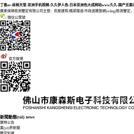
丁香av-丝袜天堂-亚洲手机视频-久久伊人色-日本亚洲色大成网站www久久-国产无
廣東保順檢測鑒定有限公司主營：房屋建筑/橋梁隧道/市政道路管網(wǎng)檢測鑒定，是一
微信公眾號
官方微博
網(wǎng)站首頁
關(gu
公
新聞動態(tài)
news
實時公告
發(f
業(yè)界新聞
鑒定知識