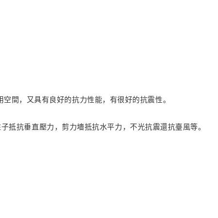
較大的使用空間，又具有良好的抗力性能，有很好的抗震性。
柱子抵抗垂直壓力，剪力墻抵抗水平力，不光抗震還抗臺風等。