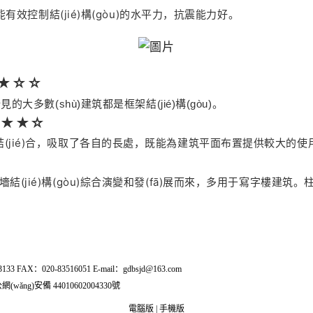
效控制結(jié)構(gòu)的水平力，抗震能力好。
★★
☆
☆
多數(shù)建筑都是框架結(jié)構(gòu)。
★★★
☆
)兩種體系的結(jié)合，吸取了各自的長處，既能為建筑平面布置提供
全剪力墻結(jié)構(gòu)綜合演變和發(fā)展而來，多用于寫字樓建筑。
：020-83516051 E-mail：gdbsjd@163.com
網(wǎng)安備 44010602004330號
電腦版
|
手機版