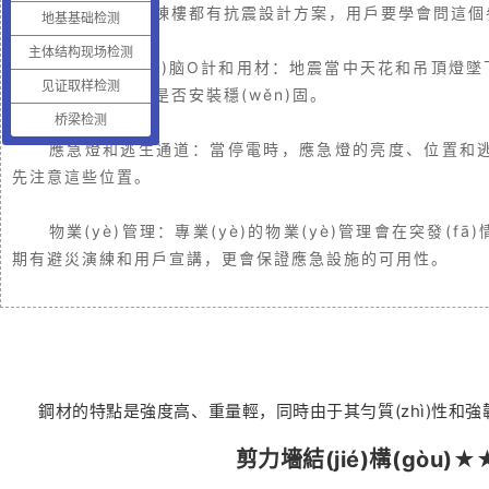
抗震設計：每棟樓都
有抗震設計方案，用戶要學會問這個參
地基基础检测
主体结构现场检测
天花吊頂?shù)脑O計和用材：地震當中天花和吊頂燈墜
见证取样检测
意這些細節(jié)，是否安裝穩(wěn)固。
桥梁检测
應急燈和逃生通道：當停電時，應急燈的亮度、位置和
先注意這些位置。
物業(yè)管理：專業(yè)的物業(yè)管理會在突發(
期有避災演練和用戶宣講，更會保證應急設施的可用性。
鋼材的特點是強度高、重量輕，同時由于其勻質(zhì)性
剪力墻結(jié)構(gòu)