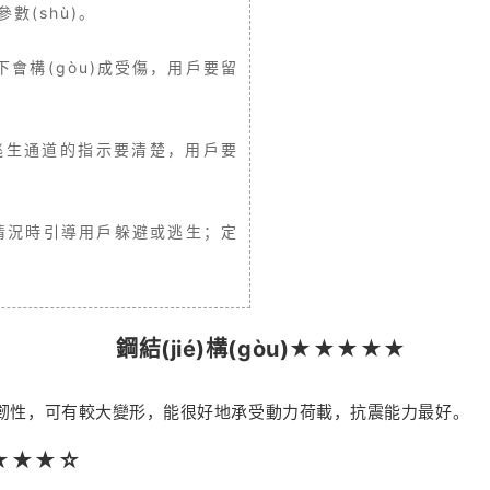
數(shù)。
下會構(gòu)成受傷，用戶要留
逃生通道的指示要清楚，用戶要
fā)情況時引導用戶躲避或逃生；定
鋼結(jié)構(gòu)★★★★★
和強韌性，可有較大變形，能很好地承受動力荷載，抗震能力最好。
★★★★
☆