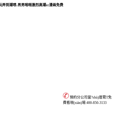
玩弄到潮喷-男男啪啪激烈高潮cc漫画免费
預約分公司當?shù)厝藛T免
資費標準
聯(lián)系我們
費看現(xiàn)場:
400-850-3133
資費標準
文件依據(jù)