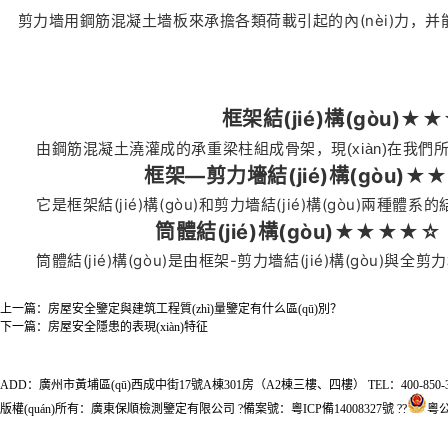
剪力墻用鋼筋混凝土墻板來承擔各類荷載引起的內(nèi)力，并能有
框架結(jié)構(gòu)★
由鋼筋混凝土澆灌成的承重梁柱組成骨架，現(xiàn)在我們所見的大
框架—剪力墻結(jié)構(gòu)★
它是框架結(jié)構(gòu)和剪力墻結(jié)構(gòu
筒體結(jié)構(gòu)★★★★☆
筒體結(jié)構(gòu)是由框架-剪力墻結(jié)構(gòu)與
上一篇：
房屋安全鑒定與建筑工程質(zhì)量鑒定有什么區(qū)別？
下一篇：
房屋安全隱患的表現(xiàn)特征
ADD：廣州市黃埔區(qū)西成中街17號A棟301房（A2棟三樓、四樓） TEL：400-850-3133 FAX
版權(quán)所有：廣東保順檢測鑒定有限公司 ?備案號：
粵ICP備14008327號
??
粵公