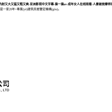
套内射又大又猛又粗又爽-亚洲影视中文字幕-操一操av-成年女人在线观看-人妻被按摩师
家20年+專業(yè)建筑房屋鑒定機構(gòu)。
ān)于我們
服務項目
榮譽資質(zhì)
鑒定案例
鑒定設備
司介紹
企業(yè)資質
司法鑒定
地基基礎
ā)展歷程
企業(yè)榮譽
(zhì)
華南地區(qū)
上部結(jié)構