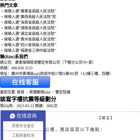
組
熱門文章
+ 保順入選“廣東省高級人民法院”.
+ 保順入選“廣西高級人民法院”房.
服
+ 保順入選“海南省高級人民法院”.
+ 保順入選“湖南省高級人民法院”.
企業(
+ 保順入選“湖北省高級人民法院”.
+ 保順入選“貴州省高級人民法院”.
員
+ 保順入選“四川省高級人民法院”.
+ 保順入選“福建省三明中級法院”.
聯(lián)系我們
人
總公司：廣東保順檢測鑒定有限公司（下轄分公司70+家）
熱線：400-850-3133
地址：廣州市黃埔區(qū)西成中街17號A棟301房（A2棟三樓、四樓）
當前位置:
首頁
>
新聞動態(tài)
>
鑒定知識
談寫字樓抗震等級劃分
發(fā)布：2023-03-22 閱讀：3082次
在线咨询
【導言】
房屋安全鉴定
選擇安全的辦公樓，應該留意以下幾點：
工程质量检测