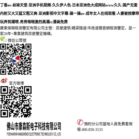
丁香av-丝袜天堂-亚洲手机视频-久久伊人色-日本亚洲色大成网站www久久-国产无套
内射又大又猛又粗又爽-亚洲影视中文字幕-操一操av-成年女人在线观看-人妻被按摩师
玩弄到潮喷-男男啪啪激烈高潮cc漫画免费
廣東保順檢測鑒定有限公司主營：房屋建筑/橋梁隧道/市政道路管網檢測鑒定，是一
家20年+專業建筑房屋鑒定機構。
微信公眾號
官方微博
預約分公司當地人員免費看現
場:
400-850-3133