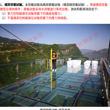
2、橋梁荷載試驗。
本荷載試驗為橋梁靜載試驗（
橋梁靜荷載試驗
）。
根據橋梁荷載
類型及場地條件，靜載試驗采用水荷載進行等效加載
，測試和觀測項目如下：
（1）
索力控制截面在試驗荷載下的撓度與應力
；
（2）
平臺橋梁控制截面在試驗荷載下的應力與撓度
。