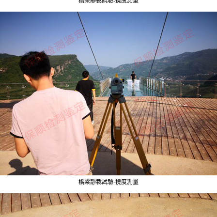
橋梁靜載試驗-撓度測量
橋梁靜載試驗-撓度測量