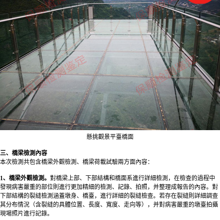
懸挑觀景平臺橋面
三、橋梁檢測內容
本次檢測共包含
橋梁外觀檢測
、橋梁荷載試驗兩方面內容：
1、橋梁外觀檢測。
對橋梁上部、下部結構和橋面系進行詳細檢測，在檢查的過程中
發現病害嚴重的部位則進行更加精細的檢測、記錄、拍照，并整理成報告的內容。對
下部結構的裂縫檢測涵蓋墩身、橋臺，進行詳細的裂縫檢查。若存在裂縫則詳細調查
其分布情況（含裂縫的具體位置、長度、寬度、走向等），并對病害嚴重的墩臺拍攝
現場照片進行記錄。