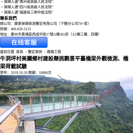
+ 保順入選“貴州省高級人民法院”.
+ 保順入選“四川省高級人民法院”.
+ 保順入選“福建省三明中級法院”.
聯系我們
總公司：廣東保順檢測鑒定有限公司（下轄分公司70+家）
熱線：400-850-3133
地址：廣州市黃埔區西成中街17號A棟301房（A2棟三樓、四樓）
當前位置:
首頁
>
鑒定案例
>
路橋工程
牛洞坪村美麗鄉村建設懸挑觀景平臺橋梁外觀檢測、橋
梁荷載試驗
發布：2019-10-28 閱讀：10866次