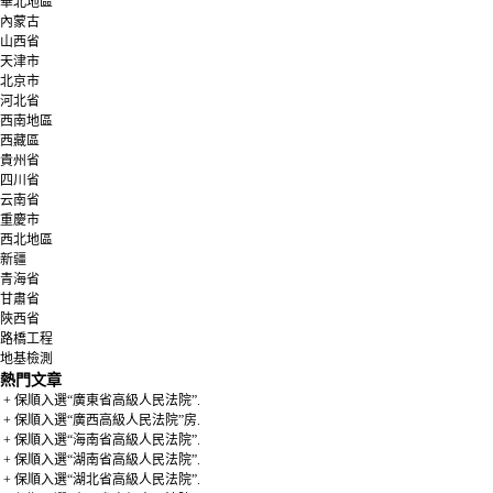
華北地區
內蒙古
山西省
天津市
北京市
河北省
西南地區
西藏區
貴州省
四川省
云南省
重慶市
西北地區
新疆
青海省
甘肅省
陜西省
路橋工程
地基檢測
熱門文章
+ 保順入選“廣東省高級人民法院”.
+ 保順入選“廣西高級人民法院”房.
+ 保順入選“海南省高級人民法院”.
+ 保順入選“湖南省高級人民法院”.
+ 保順入選“湖北省高級人民法院”.