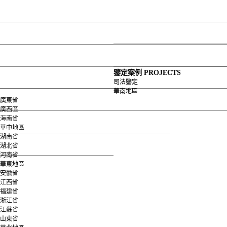
網站首頁
關于我們
公司介紹
發展歷程
服務項目
榮譽資質
組織框架
企業資質
服務承諾
企業榮譽
鑒定案例
鑒定設備
鑒定案例
PROJECTS
司法鑒定
華南地區
企業理念
司法鑒定
地基基礎
員工風采
各分公司
上部結構
資費標準
司法鑒定
華南地區
華中地區
資費標準
華東地區
文件依據
人才招聘
道路橋梁
變形監測
廣東省
廣西區
海南省
華北地區
西南地區
其它類別
華中地區
湖南省
西北地區
地基檢測
湖北省
河南省
華東地區
安徽省
江西省
福建省
浙江省
江蘇省
山東省