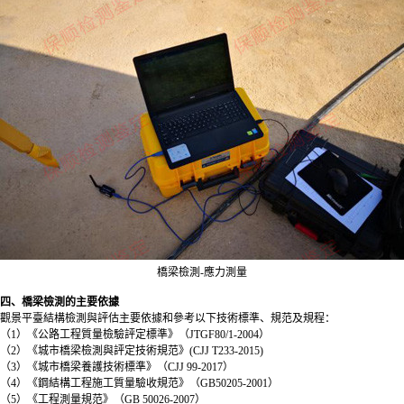
橋梁檢測-應力測量
四、橋梁檢測的主要依據
觀景平臺結構檢測與評估主要依據和參考以下技術標準、規范及規程：
（1）《公路工程質量檢驗評定標準》（JTGF80/1-2004）
（2）《城市橋梁檢測與評定技術規范》(CJJ T233-2015)
（3）《城市橋梁養護技術標準》（CJJ 99-2017）
（4）《鋼結構工程施工質量驗收規范》（GB50205-2001）
（5）《工程測量規范》（GB 50026-2007）