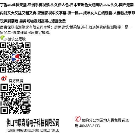
丁香av-丝袜天堂-亚洲手机视频-久久伊人色-日本亚洲色大成网站www久久-国产无套
内射又大又猛又粗又爽-亚洲影视中文字幕-操一操av-成年女人在线观看-人妻被按摩师
玩弄到潮喷-男男啪啪激烈高潮cc漫画免费
廣東保順檢測鑒定有限公司主營：房屋建筑/橋梁隧道/市政道路管網檢測鑒定，是一
家20年+專業建筑房屋鑒定機構。
微信公眾號
官方微博
預約分公司當地人員免費看現
場:
400-850-3133