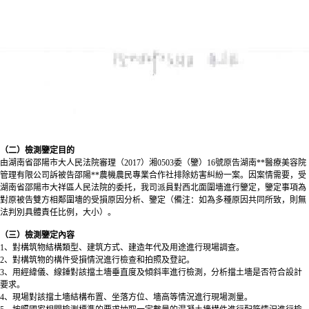
（二）檢測鑒定目的
由湖南省邵陽市大人民法院審理（2017）湘0503委（鑒）16號原告湖南**醫療美容院
管理有限公司訴被告邵陽**農機農民專業合作社排除妨害糾紛一案。因案情需要，受
湖南省邵陽市大祥區人民法院的委托，我司派員對西北面圍墻進行鑒定，鑒定事項為
對原被告雙方相鄰圍墻的受損原因分析、鑒定（備注：如為多種原因共同所致，則無
法判別具體責任比例，大小）。
（三）檢測鑒定內容
1、對構筑物結構類型、建筑方式、建造年代及用途進行現場調查。
2、對構筑物的構件受損情況進行檢查和拍照及登記。
3、用經緯儀、線錘對該擋土墻垂直度及傾斜率進行檢測，分析擋土墻是否符合設計
要求。
4、現場對該擋土墻結構布置、坐落方位、墻高等情況進行現場測量。