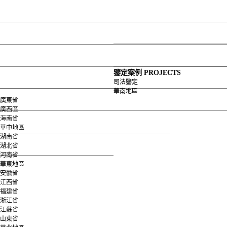
網站首頁
關于我們
公司介紹
發展歷程
服務項目
榮譽資質
組織框架
企業資質
服務承諾
企業榮譽
鑒定案例
鑒定設備
鑒定案例
PROJECTS
司法鑒定
華南地區
企業理念
司法鑒定
地基基礎
員工風采
各分公司
上部結構
資費標準
司法鑒定
華南地區
華中地區
資費標準
華東地區
文件依據
人才招聘
道路橋梁
變形監測
廣東省
廣西區
海南省
華北地區
西南地區
其它類別
華中地區
湖南省
西北地區
地基檢測
湖北省
河南省
華東地區
安徽省
江西省
福建省
浙江省
江蘇省
山東省