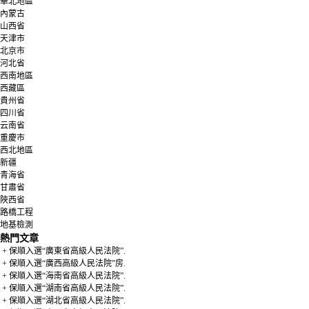
華北地區
內蒙古
山西省
天津市
北京市
河北省
西南地區
西藏區
貴州省
四川省
云南省
重慶市
西北地區
新疆
青海省
甘肅省
陜西省
路橋工程
地基檢測
熱門文章
+ 保順入選“廣東省高級人民法院”.
+ 保順入選“廣西高級人民法院”房.
+ 保順入選“海南省高級人民法院”.
+ 保順入選“湖南省高級人民法院”.
+ 保順入選“湖北省高級人民法院”.