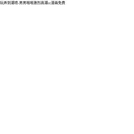
玩弄到潮喷-男男啪啪激烈高潮cc漫画免费