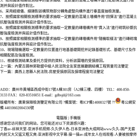
5、按照國家相關檢測標準的要求抽取一定數量的混凝土墻構件進行配筋情況進行檢
測并與設計值作對比。
6、采用經緯儀、線錘對該構筑物部分轉角處豎向構件進行垂直度抽檢測量。
7、按照國家相關檢測標準的要求抽取一定數量的混凝土墻構件用“回彈法”進行混凝土
抗壓強度檢測并與設計值作對比。
8、按照國家相關檢測標準的要求抽取一定數量的磚墻構件用“貫入法”進行砌筑砂漿抗
壓強度檢測并與設計值作對比。
9、按照國家相關檢測標準的要求抽取一定數量的磚墻構件用“隨機取樣法”進行磚砌塊
抗壓強度檢測并與設計值作對比。
10、現場隨機選取一定數量的位置進行地基基礎開挖并記錄基礎形式、基礎尺寸及作
相關配筋及強度檢測。
11、根據檢測結果及委托方提供的資料，分析該圍墻的受損原因。
上一篇：
內蒙古錫林郭勒盟中級人民法院全友家居展廳鋼結構工程質量司法鑒定
下一篇：
廣西上思縣人民法院-房屋受損原因及損壞程度司法鑒定
ADD：廣州市黃埔區西成中街17號A棟301房（A2棟三樓、四樓） TEL：400-850-
3133 FAX：020-83516051 E-mail：gdbsjd@163.com
版權所有：廣東保順檢測鑒定有限公司 ?備案號：
粵ICP備14008327號
??
粵公網安
備 44010602004330號
電腦版
|
手機版
感谢您访问我们的网站，您可能还对以下资源感兴趣：
丁香av-丝袜天堂-亚洲手机视频-久久伊人色-日本亚洲色大成网站www久久-国产无套
内射又大又猛又粗又爽-亚洲影视中文字幕-操一操av-成年女人在线观看-人妻被按摩师