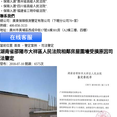
+ 保順入選“貴州省高級人民法院”.
+ 保順入選“四川省高級人民法院”.
+ 保順入選“福建省三明中級法院”.
聯系我們
總公司：廣東保順檢測鑒定有限公司（下轄分公司70+家）
熱線：400-850-3133
地址：廣州市黃埔區西成中街17號A棟301房（A2棟三樓、四樓）
當前位置:
首頁
>
鑒定案例
>
司法鑒定
湖南省邵陽市大祥區人民法院相鄰房屋圍墻受損原因司
法鑒定
發布：2018-07-10 閱讀：6575次